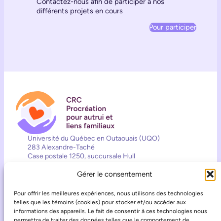
Contactez-nous afin de participer à nos
différents projets en cours
Pour participer
Université du Québec en Outaouais (UQO)
283 Alexandre-Taché
Case postale 1250, succursale Hull
Pièce D0423
Gérer le consentement
Gatineau (QC) J8X 3X7
819-595-3900 (2557)
Pour offrir les meilleures expériences, nous utilisons des technologies
crcppa@uqo.ca
telles que les témoins (cookies) pour stocker et/ou accéder aux
informations des appareils. Le fait de consentir à ces technologies nous
Contact
permettra de traiter des données telles que le comportement de