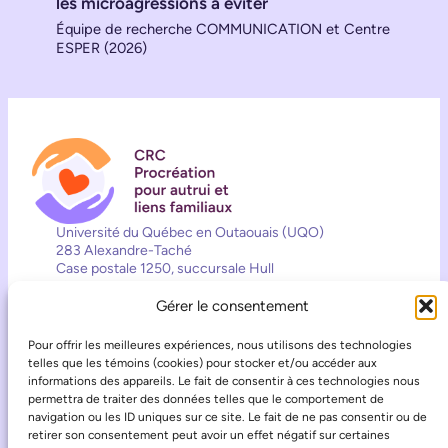
les microagressions à éviter
Équipe de recherche COMMUNICATION et Centre
ESPER (2026)
Université du Québec en Outaouais (UQO)
283 Alexandre-Taché
Case postale 1250, succursale Hull
Pièce D0423
Gatineau (QC) J8X 3X7
Gérer le consentement
819-595-3900 (2557)
Pour offrir les meilleures expériences, nous utilisons des technologies
crcppa@uqo.ca
telles que les témoins (cookies) pour stocker et/ou accéder aux
Contact
informations des appareils. Le fait de consentir à ces technologies nous
Suivez les activités de la Chaire
permettra de traiter des données telles que le comportement de
navigation ou les ID uniques sur ce site. Le fait de ne pas consentir ou de
retirer son consentement peut avoir un effet négatif sur certaines