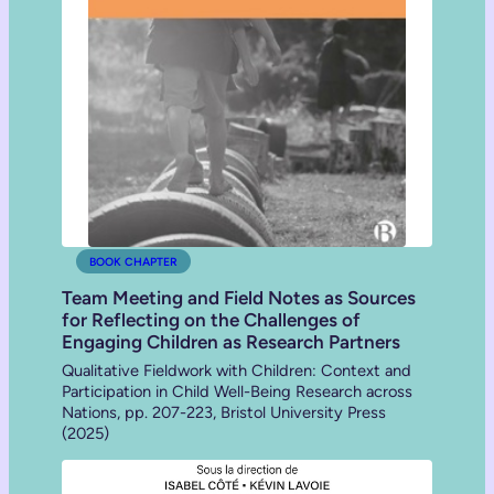
BOOK CHAPTER
Team Meeting and Field Notes as Sources
for Reflecting on the Challenges of
Engaging Children as Research Partners
Qualitative Fieldwork with Children: Context and
Participation in Child Well-Being Research across
Nations, pp. 207-223, Bristol University Press
(2025)