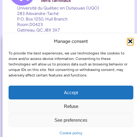
Université du Québec en Outaouais (UQO)
283 Alexandre-Taché
P.O. Box 1250, Hull Branch
Room D0423
Gatineau, QC J8X 3X7
819-595-3900 (2557)
Manage consent
crcppa@uqo.ca
Contact
To provide the best experiences, we use technologies like cookies to
Follow the Chair’s activities
store and/or access device information. Consenting to these
technologies will allow us to process data such as browsing behavior or
unique IDs on this site. Not consenting or withdrawing consent, may
Facebook
Instagram
TikTok
adversely affect certain features and functions.
Accept
Refuse
Canada Research Chair in Third-Party Reproduction and Family
See preferences
Ties
COOKIE POLICY
LOG IN
Cookie policy