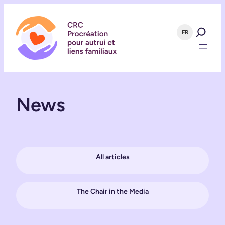
Skip
to
content
FR
News
All articles
The Chair in the Media