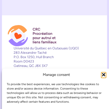
Université du Québec en Outaouais (UQO)
283 Alexandre-Taché
P.O. Box 1250, Hull Branch
Room D0423
Gatineau, QC J8X 3X7
819-595-3900 (2557)
Manage consent
crcppa@uqo.ca
To provide the best experiences, we use technologies like cookies to
Contact
store and/or access device information. Consenting to these
Follow the Chair’s activities
technologies will allow us to process data such as browsing behavior or
unique IDs on this site. Not consenting or withdrawing consent, may
Facebook
Instagram
TikTok
adversely affect certain features and functions.