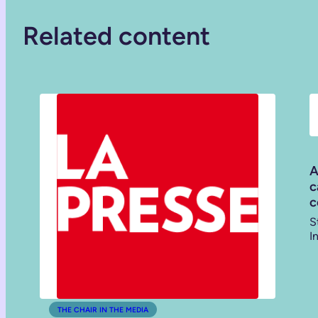
Related content
A
c
c
S
I
THE CHAIR IN THE MEDIA