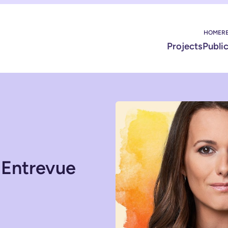
HOME
R
Projects
Publi
: Entrevue