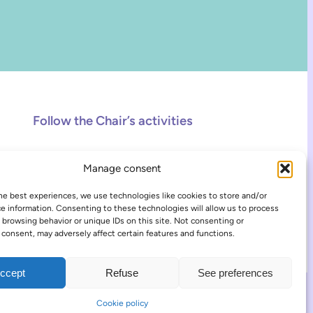
Follow the Chair’s activities
Facebook
Instagram
TikTok
Manage consent
he best experiences, we use technologies like cookies to store and/or
e information. Consenting to these technologies will allow us to process
 browsing behavior or unique IDs on this site. Not consenting or
consent, may adversely affect certain features and functions.
ccept
Refuse
See preferences
COOKIE POLICY
LOG IN
Cookie policy