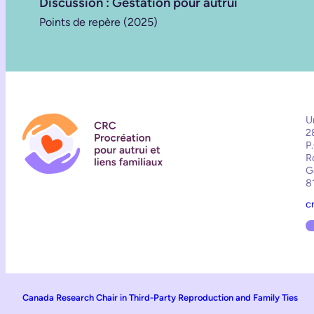
Discussion : Gestation pour autrui
Points de repère (2025)
U
2
P
R
G
8
c
Canada Research Chair in Third-Party Reproduction and Family Ties