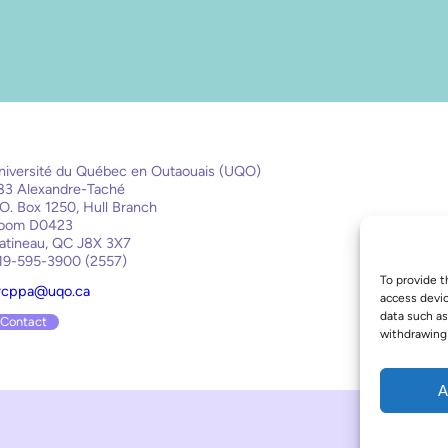
niversité du Québec en Outaouais (UQO)
83 Alexandre-Taché
.O. Box 1250, Hull Branch
oom D0423
atineau, QC J8X 3X7
19-595-3900 (2557)
To provide t
rcppa@uqo.ca
access devic
data such as
Contact
withdrawing 
A