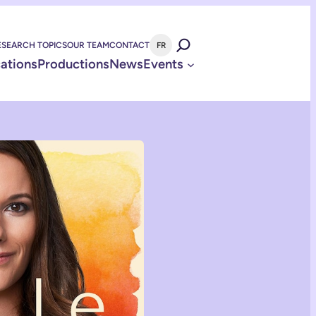
ESEARCH TOPICS
OUR TEAM
CONTACT
FR
cations
Productions
News
Events