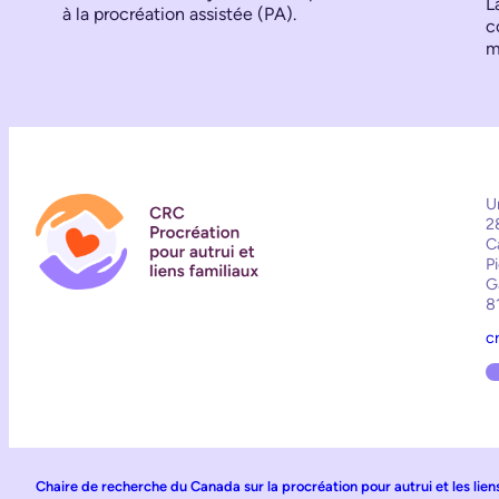
L
à la procréation assistée (PA).
c
m
U
2
C
P
G
8
c
Chaire de recherche du Canada sur la procréation pour autrui et les lien