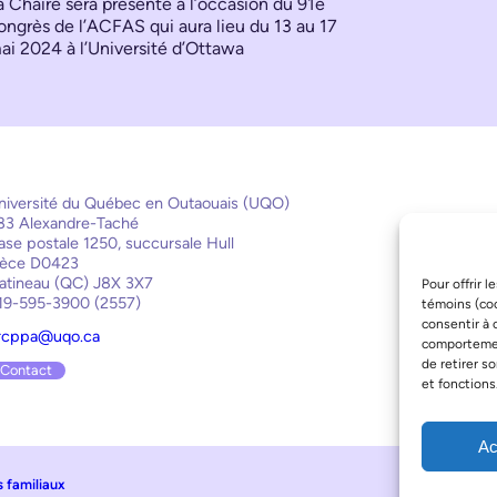
a Chaire sera présente à l’occasion du 91e
ongrès de l’ACFAS qui aura lieu du 13 au 17
ai 2024 à l’Université d’Ottawa
niversité du Québec en Outaouais (UQO)
83 Alexandre-Taché
ase postale 1250, succursale Hull
ièce D0423
atineau (QC) J8X 3X7
Pour offrir 
19-595-3900 (2557)
témoins (coo
consentir à 
rcppa@uqo.ca
comportement
de retirer s
Contact
et fonctions
Ac
s familiaux