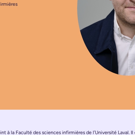
firmières
nt à la Faculté des sciences infirmières de l’Université Laval. Il