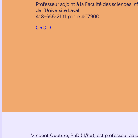
Professeur adjoint à la Faculté des sciences in
de l’Université Laval
418-656-2131 poste 407900
ORCID
Vincent Couture, PhD (il/he), est professeur adjoi