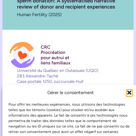
sperm donation: A systematised narrative
review of donor and recipient experiences
Human Fertility (2025)
Université du Québec en Outaouais (UQO)
283 Alexandre-Taché
Case postale 1250, succursale Hull
Pièce D0423
Gérer le consentement
Gatineau (QC) J8X 3X7
819-595-3900 (2557)
Pour offrir les meilleures expériences, nous utilisons des technologies
crcppa@uqo.ca
telles que les témoins (cookies) pour stocker et/ou accéder aux
informations des appareils. Le fait de consentir à ces technologies nous
Contact
permettra de traiter des données telles que le comportement de
Suivez les activités de la Chaire
navigation ou les ID uniques sur ce site. Le fait de ne pas consentir ou de
retirer son consentement peut avoir un effet négatif sur certaines